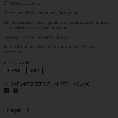
MODÈLE DEPOS
É
Terrarium déco J'peux pas j'ai glycine
.
Un joli cadeau très original, avec beaucoup d'humour,
accessible à toutes les bourses.
Hauteur : 19 cm - Diamètre : 12 cm
Faites le choix de la plante que vous préférez ci
dessous
STYLE : DORÉ
SIMPLE
DORÉ
CHOIX PLANTES TERRARIUM : FITONIA BLANC
FITONIA
FITONIA
ROUGE
BLANC
Partager