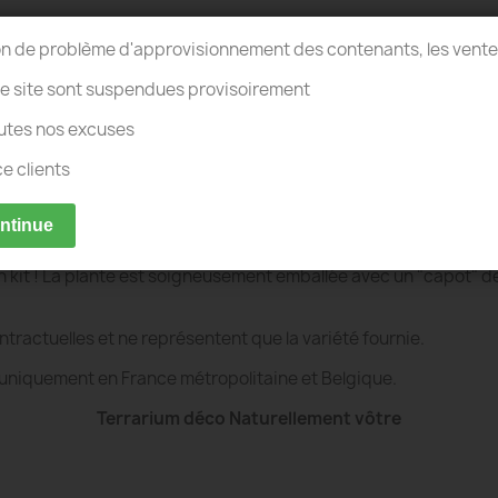
on de problème d'approvisionnement des contenants, les vent
re site sont suspendues provisoirement
, pas d’arrosage ! Cela peut durer plusieurs mois, voire une année
ité.
utes nos excuses
ou 3 pulvérisations ou 2 cuillères à soupe. Livré avec un guide d
ce clients
ontinue
ums pour la livraison.
 en kit ! La plante est soigneusement emballée avec un "capot" d
ntractuelles et ne représentent que la variété fournie.
le uniquement en France métropolitaine et Belgique.
Terrarium déco Naturellement vôtre