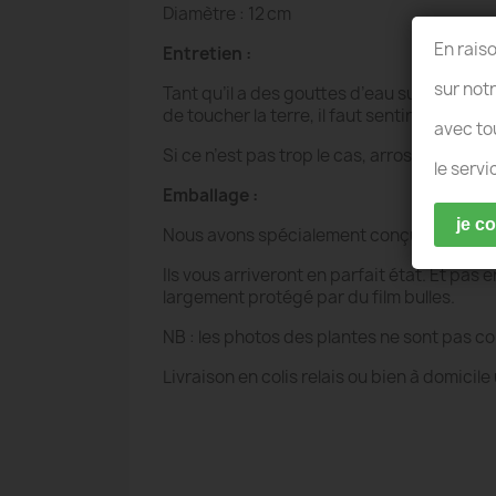
Diamètre : 12 cm
En rais
Entretien :
sur not
Tant qu’il a des gouttes d’eau sur le bocal
de toucher la terre, il faut sentir son humid
avec to
Si ce n’est pas trop le cas, arrosez avec 2 
le servi
Emballage :
je c
Nous avons spécialement conçu ces terrari
Ils vous arriveront en parfait état. Et pas
largement protégé par du film bulles.
NB : les photos des plantes ne sont pas co
Livraison en colis relais ou bien à domici