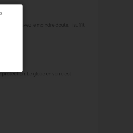
es
. Si vous avez le moindre doute, il suffit
'entretien.
e protection. Le globe en verre est