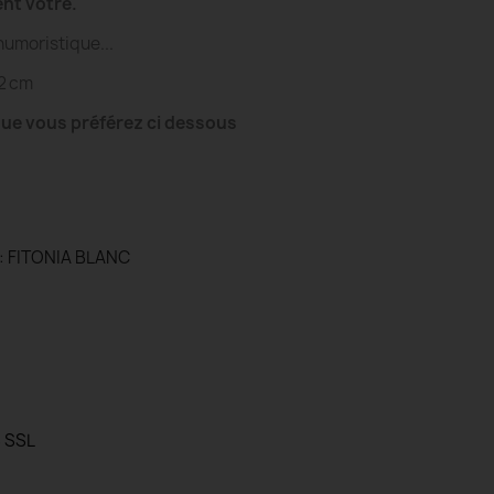
ent vôtre
.
humoristique...
12 cm
 que vous préférez ci dessous
: FITONIA BLANC
 SSL