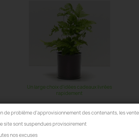
Un large choix d'idées cadeaux livrées
rapidement
on de problème d'approvisionnement des contenants, les vent
re site sont suspendues provisoirement
utes nos excuses