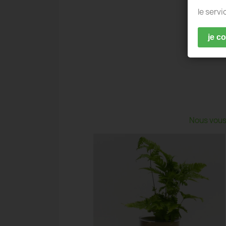
le servi
je c
Nous vous 