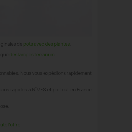
iginales de
pots avec des plantes
,
i que
des lampes terrarium
.
aisonnables. Nous vous expédions rapidement
aisons rapides à NÎMES et partout en France
pose.
te l'offre.