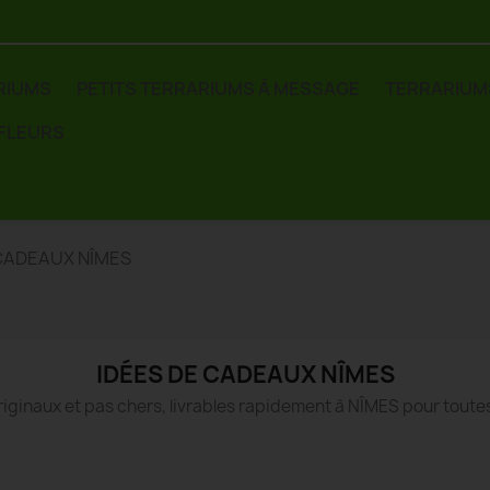
RIUMS
PETITS TERRARIUMS À MESSAGE
TERRARIUM
 FLEURS
 CADEAUX NÎMES
IDÉES DE CADEAUX NÎMES
iginaux et pas chers, livrables rapidement à NÎMES pour toute