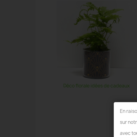
Déco florale idées de cadeaux
En rais
sur not
avec to