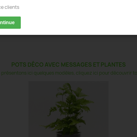
ce clients
ontinue
POTS DÉCO AVEC MESSAGES ET PLANTES
présentons ici quelques modèles, cliquez ici pour découvrir tou