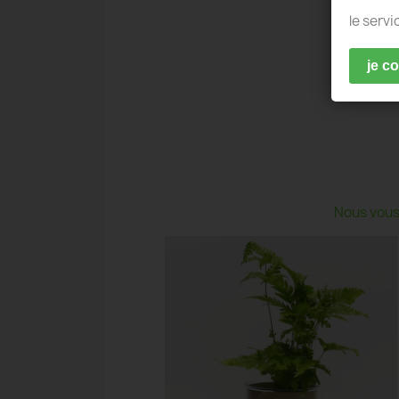
le servi
je c
Nous vous 