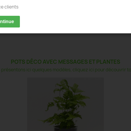
ce clients
ontinue
POTS DÉCO AVEC MESSAGES ET PLANTES
présentons ici quelques modèles, cliquez ici pour découvrir tou