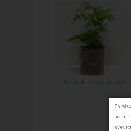
Déco florale idées de cadeaux
En rais
sur not
avec to