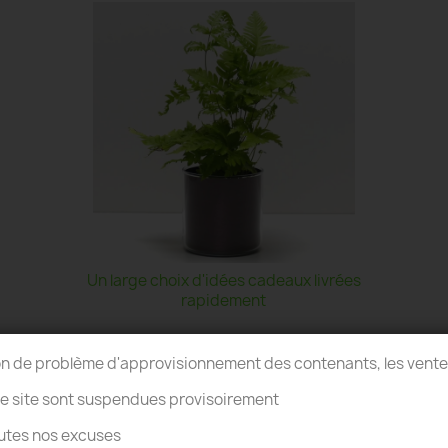
Un large choix d'idées cadeaux livrées
rapidement
on de problème d'approvisionnement des contenants, les vent
re site sont suspendues provisoirement
utes nos excuses