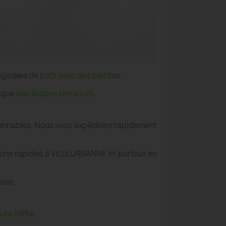
iginales de
pots avec des plantes
,
i que
des lampes terrarium
.
aisonnables. Nous vous expédions rapidement
aisons rapides à VILLEURBANNE et partout en
pose.
te l'offre.