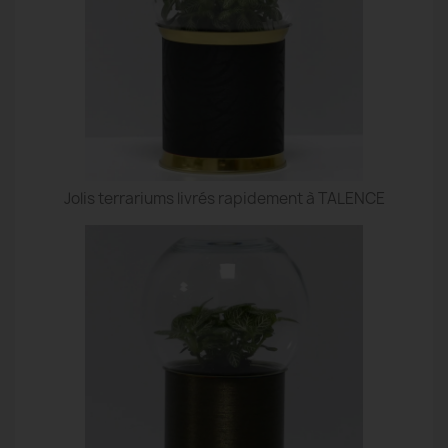
Jolis terrariums livrés rapidement à TALENCE