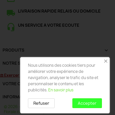
LIVRAISON RAPIDE RELAIS OU DOMICILE
UN SERVICE A VOTRE ECOUTE
PRODUITS

NOTRE SOCIÉTÉ

Nous utilisons des cookies tiers pour
améliorer votre expérience de
⚖ Exercer mon droit de rétractation
navigation, analyser le trafic du site et
VOTRE COMPTE

personnaliser le contenu et les
publicités.
En savoir plus
INFORMATIONS
keyboard_arrow_down
Refuser
Accepter
© 2026 - Développé par Wess France pour Deco-
Florale.com - Toute reproduction interdite