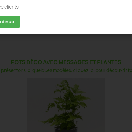
ce clients
ontinue
POTS DÉCO AVEC MESSAGES ET PLANTES
présentons ici quelques modèles, cliquez ici pour découvrir tou