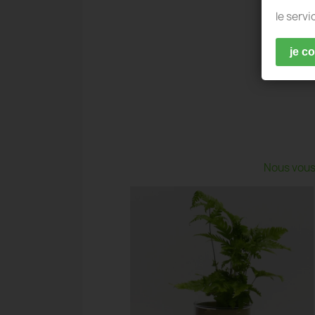
le servi
je c
Nous vous 