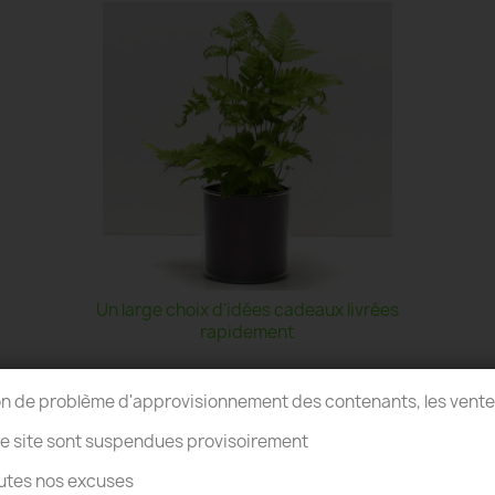
Un large choix d'idées cadeaux livrées
rapidement
on de problème d'approvisionnement des contenants, les vent
re site sont suspendues provisoirement
utes nos excuses