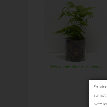
Déco florale idées de cadeaux
En rais
sur not
avec to