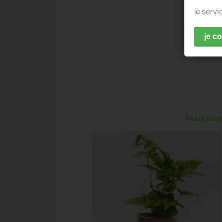
le servi
je c
Nous vous 