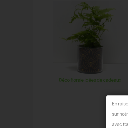
Déco florale idées de cadeaux
En rais
sur not
avec to