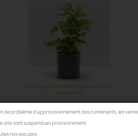
Un large choix d'idées cadeaux livrées
rapidement
on de problème d'approvisionnement des contenants, les vent
re site sont suspendues provisoirement
utes nos excuses