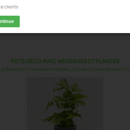
ce clients
ontinue
POTS DÉCO AVEC MESSAGES ET PLANTES
présentons ici quelques modèles, cliquez ici pour découvrir tou