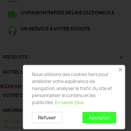
LIVRAISON RAPIDE RELAIS OU DOMICILE
UN SERVICE A VOTRE ECOUTE
PRODUITS

NOTRE SOCIÉTÉ

Nous utilisons des cookies tiers pour
améliorer votre expérience de
⚖ Exercer mon droit de rétractation
navigation, analyser le trafic du site et
VOTRE COMPTE

personnaliser le contenu et les
publicités.
En savoir plus
INFORMATIONS
keyboard_arrow_down
Refuser
Accepter
© 2026 - Développé par Wess France pour Deco-
Florale.com - Toute reproduction interdite