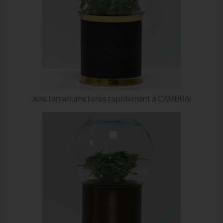
Jolis terrariums livrés rapidement à CAMBRAI