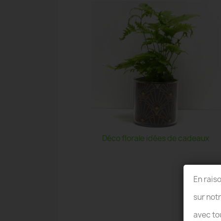
Déco florale idées de cadeaux
En rais
sur not
avec to