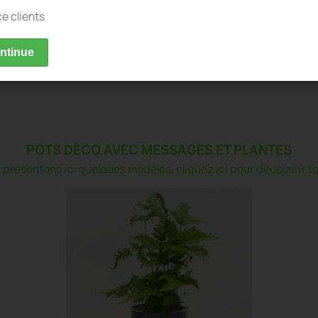
ce clients
ontinue
POTS DÉCO AVEC MESSAGES ET PLANTES
présentons ici quelques modèles, cliquez ici pour découvrir tou