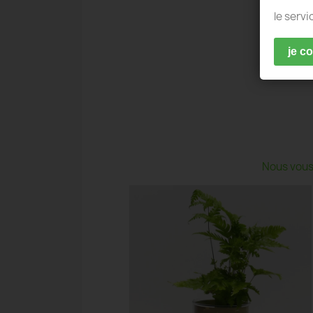
le servi
je c
Nous vous 