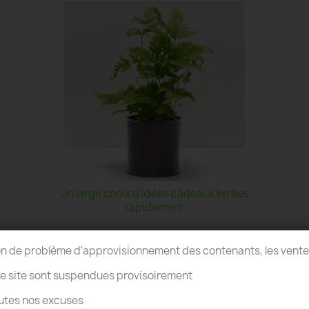
Un large choix d'idées cadeaux livrées
rapidement
on de problème d'approvisionnement des contenants, les vent
re site sont suspendues provisoirement
utes nos excuses