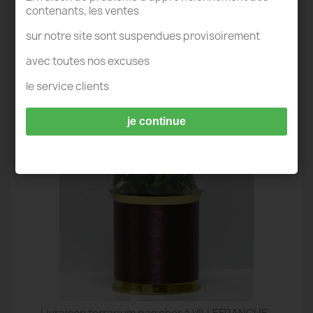
contenants, les ventes
sur notre site sont suspendues provisoirement
avec toutes nos excuses
TERRARIUM IDÉES DECO - VILLEFRANCHE-
le service clients
SUR-SAÔNE
je continue