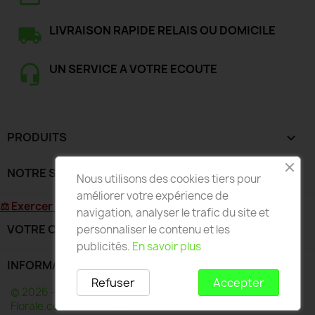
LIVRAISON RAPIDE RELAIS OU DOMICILE
UN SERVICE A VOTRE ECOUTE
PRODUITS

NOTRE SOCIÉTÉ

Nous utilisons des cookies tiers pour
améliorer votre expérience de
⚖ Exercer mon droit de rétractation
navigation, analyser le trafic du site et
VOTRE COMPTE

personnaliser le contenu et les
publicités.
En savoir plus
INFORMATIONS
keyboard_arrow_down
Refuser
Accepter
© 2026 - Développé par Wess France pour Deco-
Florale.com - Toute reproduction interdite