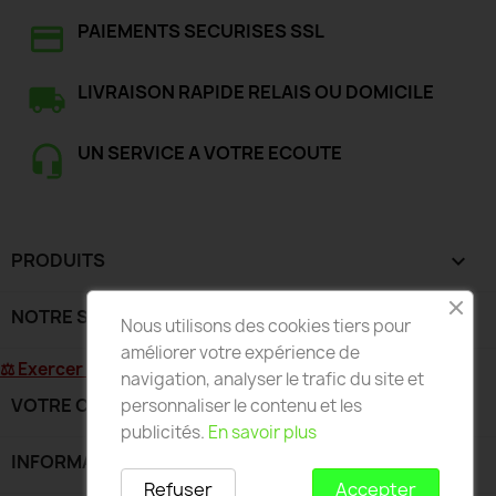
PAIEMENTS SECURISES SSL
LIVRAISON RAPIDE RELAIS OU DOMICILE
UN SERVICE A VOTRE ECOUTE
PRODUITS

NOTRE SOCIÉTÉ

Nous utilisons des cookies tiers pour
améliorer votre expérience de
⚖ Exercer mon droit de rétractation
navigation, analyser le trafic du site et
VOTRE COMPTE

personnaliser le contenu et les
publicités.
En savoir plus
INFORMATIONS
keyboard_arrow_down
Refuser
Accepter