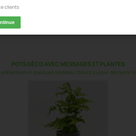
ce clients
ontinue
POTS DÉCO AVEC MESSAGES ET PLANTES
présentons ici quelques modèles, cliquez ici pour découvrir tou