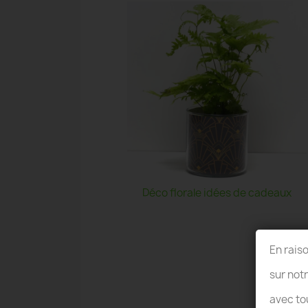
Déco florale idées de cadeaux
En rais
sur not
avec to