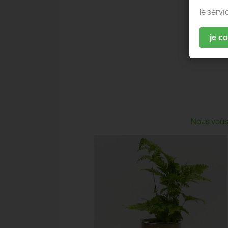
le servi
je c
Nous vous 