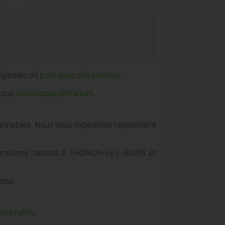
iginales de
pots avec des plantes
,
i que
des lampes terrarium
.
aisonnables. Nous vous expédions rapidement
 livraisons rapides à THONON-LES-BAINS et
pose.
te l'offre.