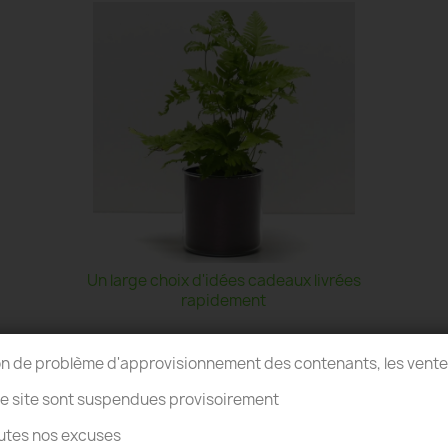
Un large choix d'idées cadeaux livrées
rapidement
on de problème d'approvisionnement des contenants, les vent
re site sont suspendues provisoirement
utes nos excuses