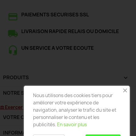
PAIEMENTS SECURISES SSL
LIVRAISON RAPIDE RELAIS OU DOMICILE
UN SERVICE A VOTRE ECOUTE
PRODUITS

NOTRE SOCIÉTÉ

Nous utilisons des cookies tiers pour
améliorer votre expérience de
⚖ Exercer mon droit de rétractation
navigation, analyser le trafic du site et
VOTRE COMPTE

personnaliser le contenu et les
publicités.
En savoir plus
INFORMATIONS
keyboard_arrow_down