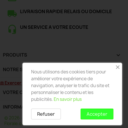
LIVRAISON RAPIDE RELAIS OU DOMICILE
UN SERVICE A VOTRE ECOUTE
PRODUITS

NOTRE SOCIÉTÉ

Nous utilisons des cookies tiers pour
améliorer votre expérience de
⚖ Exercer mon droit de rétractation
navigation, analyser le trafic du site et
VOTRE COMPTE

personnaliser le contenu et les
publicités.
En savoir plus
INFORMATIONS
keyboard_arrow_down
Refuser
Accepter
© 2026 - Développé par Wess France pour Deco-
Florale.com - Toute reproduction interdite