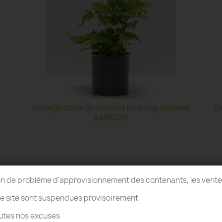
Un large choix de modèles livrés rapidement
D
à MÂCON
on de problème d'approvisionnement des contenants, les vent
re site sont suspendues provisoirement
utes nos excuses