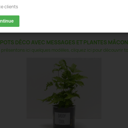
ce clients
ontinue
POTS DÉCO AVEC MESSAGES ET PLANTES MÂCON
présentons ici quelques modèles, cliquez ici pour découvrir tou