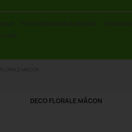
RIUMS
PETITS TERRARIUMS À MESSAGE
TERRARIUM
 FLEURS
 FLORALE MÂCON
DECO FLORALE MÂCON