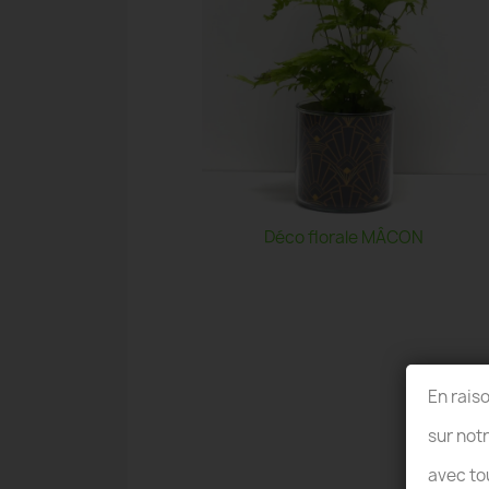
Déco florale MÂCON
En rais
sur not
avec to