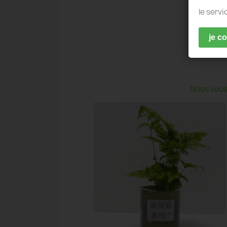
le servi
je c
Nous vous 