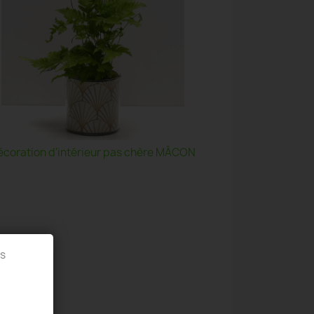
écoration d'intérieur pas chère MÂCON
es