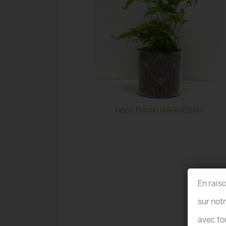
Déco florale HAGUENAU
En rais
sur not
avec to