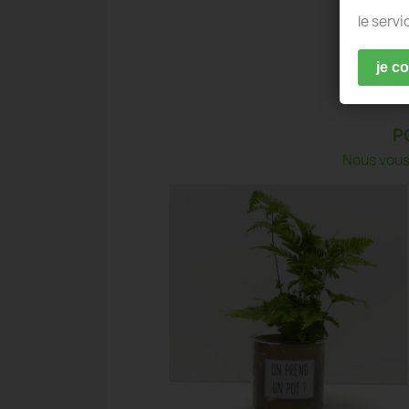
le servi
je c
P
Nous vous 