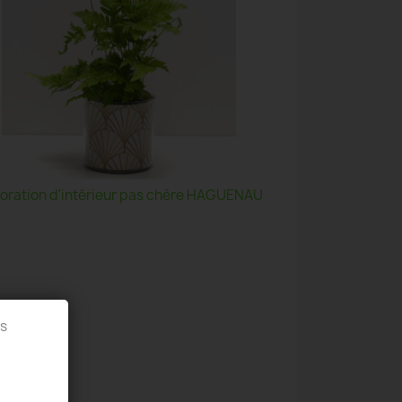
oration d'intérieur pas chère HAGUENAU
es