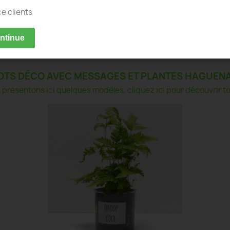
ce clients
ontinue
OTS DÉCO AVEC MESSAGES ET PLANTES HAGUEN
présentons ici quelques modèles, cliquez ici pour découvrir tou