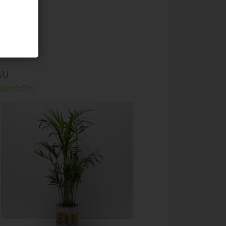
AU
te l'offre.