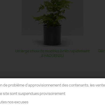
Un large choix de modèles livrés rapidement
Déc
à HAGUENAU
on de problème d'approvisionnement des contenants, les vent
re site sont suspendues provisoirement
utes nos excuses