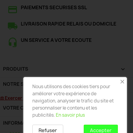
PAIEMENTS SECURISES SSL
LIVRAISON RAPIDE RELAIS OU DOMICILE
UN SERVICE A VOTRE ECOUTE
PRODUITS

NOTRE SOCIÉTÉ

Nous utilisons des cookies tiers pour
améliorer votre expérience de
⚖ Exercer mon droit de rétractation
navigation, analyser le trafic du site et
VOTRE COMPTE

personnaliser le contenu et les
publicités.
En savoir plus
INFORMATIONS
keyboard_arrow_down
Refuser
Accepter