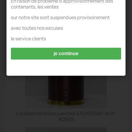
En raison de problème d'approvisionnement des
contenants, les ventes
sur notre site sont suspendues provisoirement
TERRARIUM FONTENAY-AUX-ROSES
avec toutes nos excuses
le service clients
je continue
Livraison terrarium pas cher à FONTENAY-AUX-
ROSES