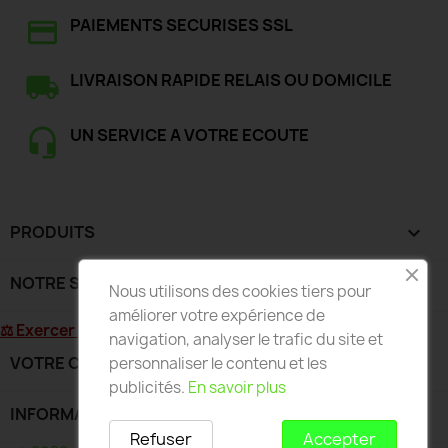
PAIEMENTS SECURISES SSL
LIVRAISON RAPIDE RELAIS OU DOMICILE
UN SERVICE A VOTRE ECOUTE
PRODUITS

NOTRE SOCIÉTÉ

Nous utilisons des cookies tiers pour
améliorer votre expérience de
⚖ Exercer mon droit de rétractation
navigation, analyser le trafic du site et
VOTRE COMPTE

personnaliser le contenu et les
publicités.
En savoir plus
INFORMATIONS
keyboard_arrow_down
Refuser
Accepter