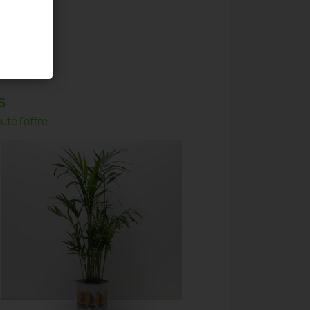
S
te l'offre.