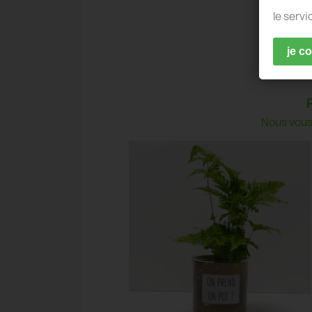
le servi
je c
Nous vous 