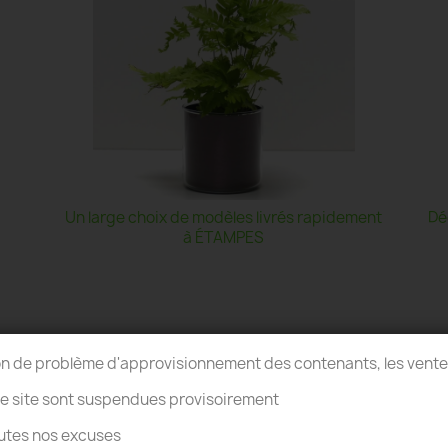
Un large choix de modèles livrés rapidement
Dé
à ÉTAMPES
on de problème d'approvisionnement des contenants, les vent
re site sont suspendues provisoirement
utes nos excuses