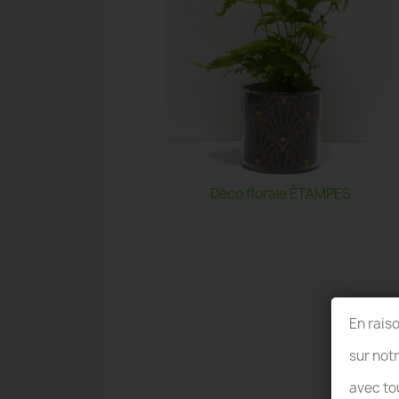
Déco florale ÉTAMPES
En rais
sur not
avec to