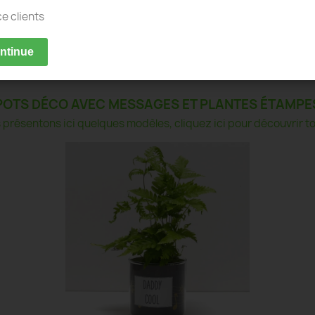
ce clients
ontinue
POTS DÉCO AVEC MESSAGES ET PLANTES ÉTAMPE
présentons ici quelques modèles, cliquez ici pour découvrir tou