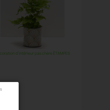
coration d'intérieur pas chère ÉTAMPES
es