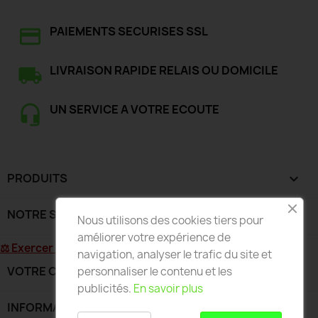
PAIEMENTS SECURISES SSL
LIVRAISON RAPIDE RELAIS OU DOMICILE
UN SERVICE A VOTRE ECOUTE
PRODUITS

NOTRE SOCIÉTÉ

Nous utilisons des cookies tiers pour
améliorer votre expérience de
⚖ Exercer mon droit de rétractation
navigation, analyser le trafic du site et
VOTRE COMPTE

personnaliser le contenu et les
publicités.
En savoir plus
INFORMATIONS
keyboard_arrow_down