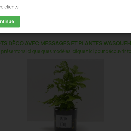
ce clients
ontinue
TS DÉCO AVEC MESSAGES ET PLANTES WASQUE
présentons ici quelques modèles, cliquez ici pour découvrir tou