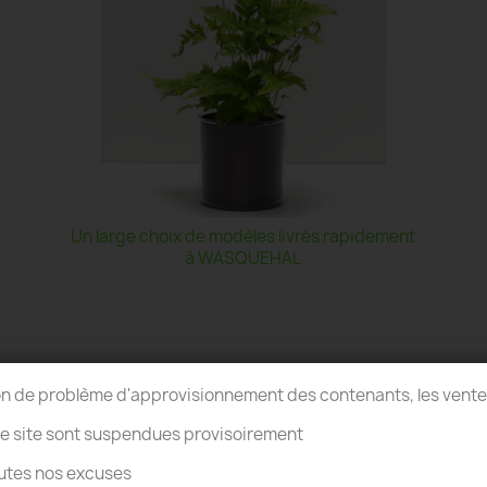
Un large choix de modèles livrés rapidement
à WASQUEHAL
on de problème d'approvisionnement des contenants, les vent
re site sont suspendues provisoirement
utes nos excuses