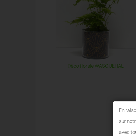
Déco florale WASQUEHAL
En rais
sur not
avec to