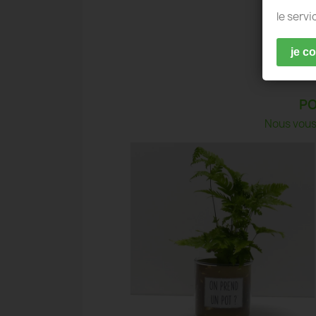
le servi
je c
PO
Nous vous 