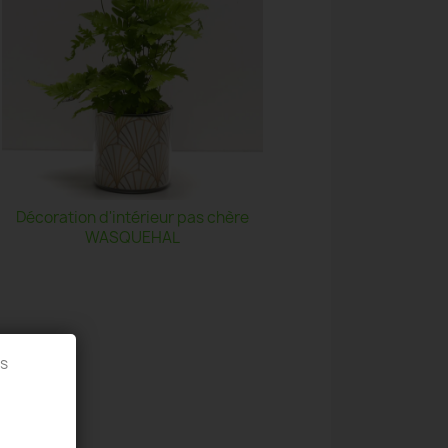
Décoration d'intérieur pas chère
WASQUEHAL
es