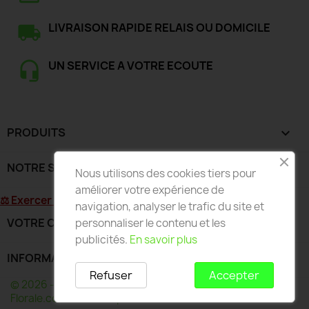
LIVRAISON RAPIDE RELAIS OU DOMICILE
UN SERVICE A VOTRE ECOUTE
PRODUITS

NOTRE SOCIÉTÉ

Nous utilisons des cookies tiers pour
améliorer votre expérience de
⚖ Exercer mon droit de rétractation
navigation, analyser le trafic du site et
VOTRE COMPTE

personnaliser le contenu et les
publicités.
En savoir plus
INFORMATIONS
keyboard_arrow_down
Refuser
Accepter
© 2026 - Développé par Wess France pour Deco-
Florale.com - Toute reproduction interdite