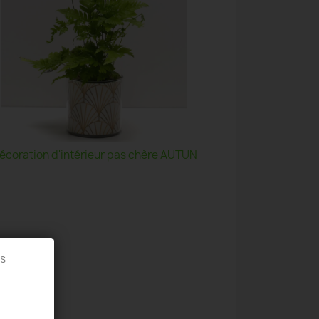
écoration d'intérieur pas chère AUTUN
es