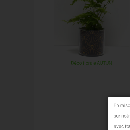
Déco florale AUTUN
En rais
sur not
avec to