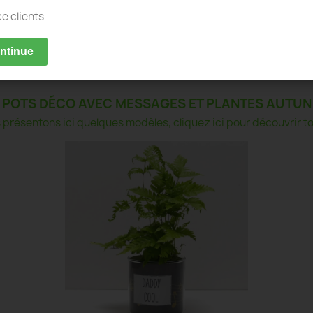
ce clients
ontinue
POTS DÉCO AVEC MESSAGES ET PLANTES AUTUN
présentons ici quelques modèles, cliquez ici pour découvrir tou