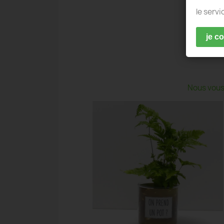
le servi
je c
Nous vous 