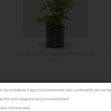
Un large choix de modèles livrés rapidement
D
à AUTUN
on de problème d'approvisionnement des contenants, les vent
re site sont suspendues provisoirement
utes nos excuses