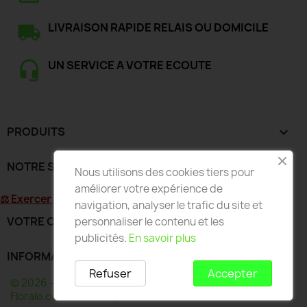
LIVRAISON RAPIDE RELAIS OU DOMICILE
UN SERVICE A VOTRE ECOUTE
PRODUITS

NOTRE SOCIÉTÉ

Nous utilisons des cookies tiers pour
améliorer votre expérience de
⚖ Exercer mon droit de rétractation
navigation, analyser le trafic du site et
VOTRE COMPTE

personnaliser le contenu et les
publicités.
En savoir plus
INFORMATIONS
keyboard_arrow_down
Refuser
Accepter
© 2026 - Développé par Wess France pour Deco-
Florale.com - Toute reproduction interdite