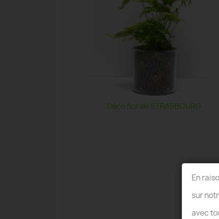
Déco florale STRASBOURG
En rais
sur not
avec to