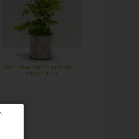
Décoration d'intérieur pas chère
STRASBOURG
es