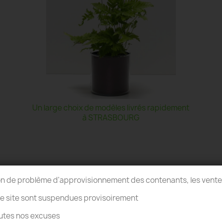
Un large choix de modèles livrés rapidement
à STRASBOURG
on de problème d'approvisionnement des contenants, les vent
re site sont suspendues provisoirement
utes nos excuses