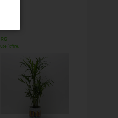
URG
te l'offre.