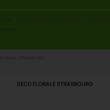
RIUMS
PETITS TERRARIUMS À MESSAGE
TERRARIUM
 FLEURS
 FLORALE STRASBOURG
DECO FLORALE STRASBOURG