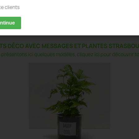
ce clients
ontinue
TS DÉCO AVEC MESSAGES ET PLANTES STRASBO
présentons ici quelques modèles, cliquez ici pour découvrir tou