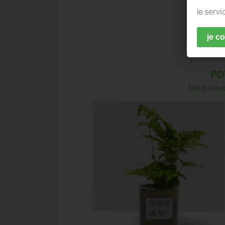
le servi
je c
PO
Nous vous 