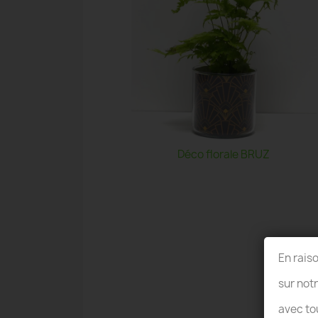
Déco florale BRUZ
En rais
sur not
avec to