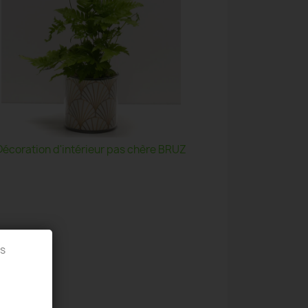
Décoration d'intérieur pas chère BRUZ
es