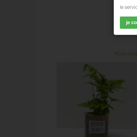
le servi
je c
Nous vous 