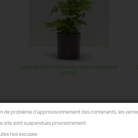
Un large choix de modèles livrés rapidement
à BRUZ
on de problème d'approvisionnement des contenants, les vent
re site sont suspendues provisoirement
utes nos excuses