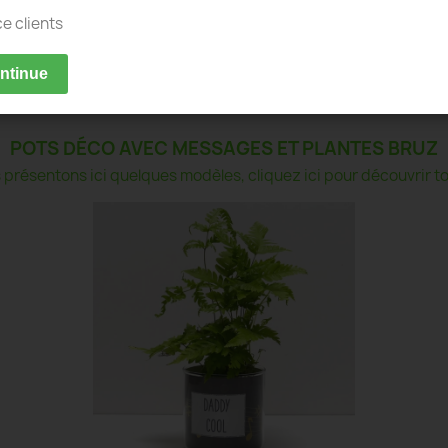
ce clients
ontinue
POTS DÉCO AVEC MESSAGES ET PLANTES BRUZ
présentons ici quelques modèles, cliquez ici pour découvrir tou