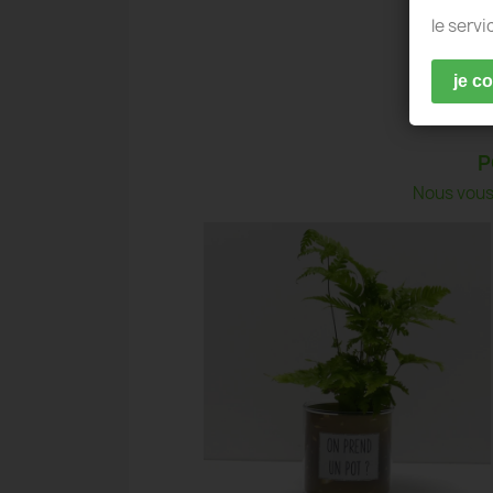
le servi
je c
P
Nous vous 