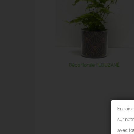
Déco florale PLOUZANÉ
En rais
sur not
avec to