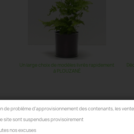
Un large choix de modèles livrés rapidement
Déc
à PLOUZANÉ
on de problème d'approvisionnement des contenants, les vent
re site sont suspendues provisoirement
utes nos excuses