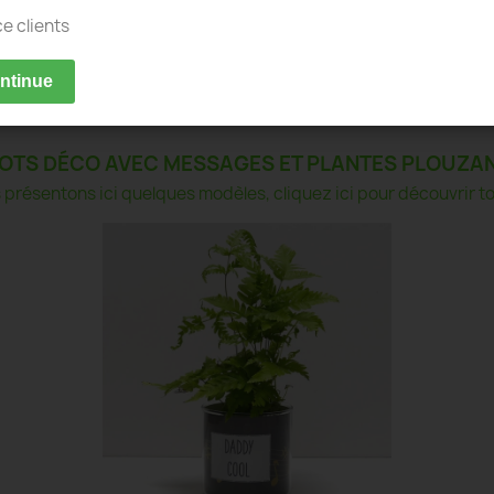
ce clients
ontinue
OTS DÉCO AVEC MESSAGES ET PLANTES PLOUZA
présentons ici quelques modèles, cliquez ici pour découvrir tou