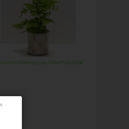
oration d'intérieur pas chère PLOUZANÉ
es