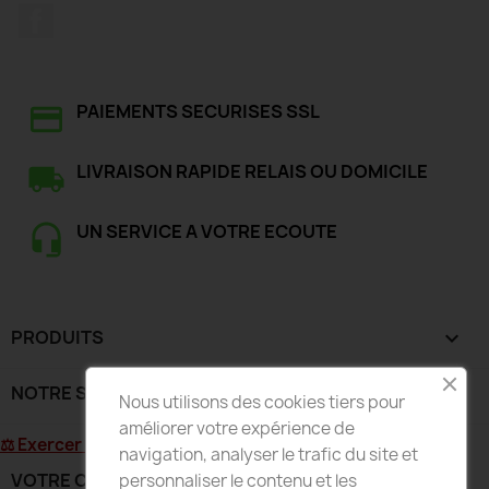
Facebook
PAIEMENTS SECURISES SSL
LIVRAISON RAPIDE RELAIS OU DOMICILE
UN SERVICE A VOTRE ECOUTE
PRODUITS

NOTRE SOCIÉTÉ

Nous utilisons des cookies tiers pour
améliorer votre expérience de
⚖ Exercer mon droit de rétractation
navigation, analyser le trafic du site et
VOTRE COMPTE

personnaliser le contenu et les