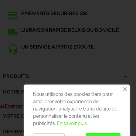
PAIEMENTS SECURISES SSL
LIVRAISON RAPIDE RELAIS OU DOMICILE
UN SERVICE A VOTRE ECOUTE
PRODUITS

NOTRE SOCIÉTÉ

Nous utilisons des cookies tiers pour
améliorer votre expérience de
⚖ Exercer mon droit de rétractation
navigation, analyser le trafic du site et
VOTRE COMPTE

personnaliser le contenu et les
publicités.
En savoir plus
INFORMATIONS
keyboard_arrow_down