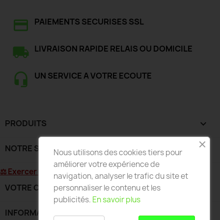
PAIEMENTS SECURISES SSL
LIVRAISON RAPIDE RELAIS OU DOMICILE
UN SERVICE A VOTRE ECOUTE
PRODUITS

NOTRE SOCIÉTÉ

Nous utilisons des cookies tiers pour
améliorer votre expérience de
⚖ Exercer mon droit de rétractation
navigation, analyser le trafic du site et
VOTRE COMPTE

personnaliser le contenu et les
publicités.
En savoir plus
INFORMATIONS
keyboard_arrow_down