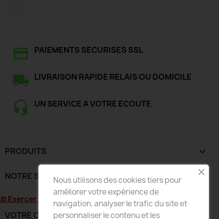
Facebook
PAIEMENTS SECURISES SSL
LIVRAISON RAPIDE RELAIS OU DOMICILE
UN SERVICE A VOTRE ECOUTE
PRODUITS

NOTRE SOCIÉTÉ

Nous utilisons des cookies tiers pour
améliorer votre expérience de
⚖ Exercer mon droit de rétractation
navigation, analyser le trafic du site et
VOTRE COMPTE

personnaliser le contenu et les