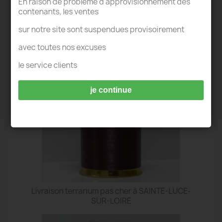
En raison de problème d'approvisionnement des
contenants, les ventes
sur notre site sont suspendues provisoirement
TERRARIUM SAINTE-LUCE-SUR-LOIRE
avec toutes nos excuses
le service clients
je continue
Livraison terrarium pas cher à SAINTE-LUCE-
SUR-LOIRE