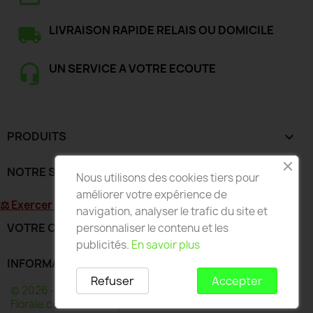
LIVRAISON RAPIDE RELAIS OU DOMICILE
UN SERVICE A VOTRE ECOUTE
PRODUITS

NOTRE SOCIÉTÉ

Nous utilisons des cookies tiers pour
améliorer votre expérience de
⚖ Exercer mon droit de rétractation
navigation, analyser le trafic du site et
VOTRE COMPTE

personnaliser le contenu et les
publicités.
En savoir plus
INFORMATIONS
keyboard_arrow_down
Refuser
Accepter
© 2026 - Développé par Wess France pour Deco-
Florale.com - Toute reproduction interdite