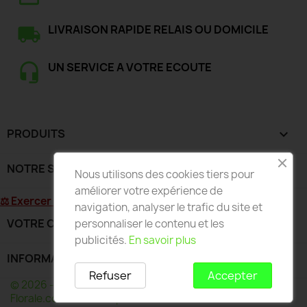
LIVRAISON RAPIDE RELAIS OU DOMICILE
UN SERVICE A VOTRE ECOUTE
PRODUITS

NOTRE SOCIÉTÉ

Nous utilisons des cookies tiers pour
améliorer votre expérience de
⚖ Exercer mon droit de rétractation
navigation, analyser le trafic du site et
VOTRE COMPTE

personnaliser le contenu et les
publicités.
En savoir plus
INFORMATIONS
keyboard_arrow_down
Refuser
Accepter
© 2026 - Développé par Wess France pour Deco-
Florale.com - Toute reproduction interdite